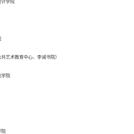
设计学院
院
公共艺术教育中心
、李诫书院）
能学院
学院