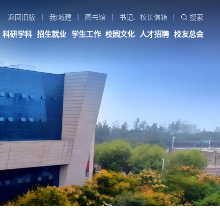
返回旧版
我i城建
图书馆
书记、校长信箱
搜索
科研学科
招生就业
学生工作
校园文化
人才招聘
校友总会